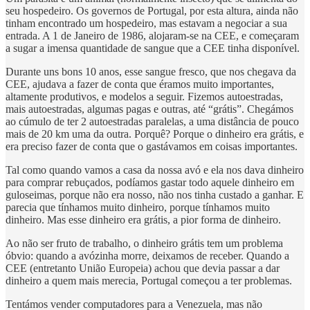
seu hospedeiro. Os governos de Portugal, por esta altura, ainda não
tinham encontrado um hospedeiro, mas estavam a negociar a sua
entrada. A 1 de Janeiro de 1986, alojaram-se na CEE, e começaram
a sugar a imensa quantidade de sangue que a CEE tinha disponível.
Durante uns bons 10 anos, esse sangue fresco, que nos chegava da
CEE, ajudava a fazer de conta que éramos muito importantes,
altamente produtivos, e modelos a seguir. Fizemos autoestradas,
mais autoestradas, algumas pagas e outras, até “grátis”. Chegámos
ao cúmulo de ter 2 autoestradas paralelas, a uma distância de pouco
mais de 20 km uma da outra. Porquê? Porque o dinheiro era grátis, e
era preciso fazer de conta que o gastávamos em coisas importantes.
Tal como quando vamos a casa da nossa avó e ela nos dava dinheiro
para comprar rebuçados, podíamos gastar todo aquele dinheiro em
guloseimas, porque não era nosso, não nos tinha custado a ganhar. E
parecia que tínhamos muito dinheiro, porque tínhamos muito
dinheiro. Mas esse dinheiro era grátis, a pior forma de dinheiro.
Ao não ser fruto de trabalho, o dinheiro grátis tem um problema
óbvio: quando a avózinha morre, deixamos de receber. Quando a
CEE (entretanto União Europeia) achou que devia passar a dar
dinheiro a quem mais merecia, Portugal começou a ter problemas.
Tentámos vender computadores para a Venezuela, mas não