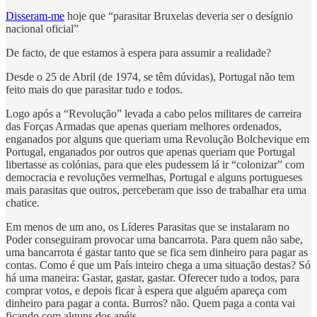
Disseram-me
hoje que “parasitar Bruxelas deveria ser o desígnio
nacional oficial”
De facto, de que estamos à espera para assumir a realidade?
Desde o 25 de Abril (de 1974, se têm dúvidas), Portugal não tem
feito mais do que parasitar tudo e todos.
Logo após a “Revolução” levada a cabo pelos militares de carreira
das Forças Armadas que apenas queriam melhores ordenados,
enganados por alguns que queriam uma Revolução Bolchevique em
Portugal, enganados por outros que apenas queriam que Portugal
libertasse as colónias, para que eles pudessem lá ir “colonizar” com
democracia e revoluções vermelhas, Portugal e alguns portugueses
mais parasitas que outros, perceberam que isso de trabalhar era uma
chatice.
Em menos de um ano, os Líderes Parasitas que se instalaram no
Poder conseguiram provocar uma bancarrota. Para quem não sabe,
uma bancarrota é gastar tanto que se fica sem dinheiro para pagar as
contas. Como é que um País inteiro chega a uma situação destas? Só
há uma maneira: Gastar, gastar, gastar. Oferecer tudo a todos, para
comprar votos, e depois ficar à espera que alguém apareça com
dinheiro para pagar a conta. Burros? não. Quem paga a conta vai
ficando com alguns dos anéis.