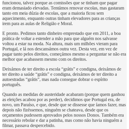
funcionou, talvez porque as comissões que se tinham que pagar
eram demasiado elevadas. Tentámos renovar escolas, mas gastaram
tanto em meia dúzia de escolas, que a maioria ficou sem
aquecimento, enquanto outras tinham elevadores para as crianças
irem para as aulas de Religião e Moral.
E pronto. Pedimos tanto dinheiro emprestado que em 2011, a boa
prática de voltar a estender a mão para que alguém nos salvasse
voltou a estar na moda. Na altura, mais um milhões vieram para
Portugal, e lá nos descansámos outra vez. Desta vez, em vez de
pagar tanto pelos direitos, começámos mesmo a perguntar se não era
melhor que acabassem mesmo com os direitos.
Deixámos de ter direito a escola “grátis” e condigna, deixámos de
ter direito a saúde “grátis” e condigna, deixámos de ter direito a
autoestradas “grátis”, mas nada consegue dobrar o espírito
português.
Quando as medidas de austeridade acabaram (porque quem ganhou
as eleições acabou por as perder), decidimos que Portugal era, de
novo, um Paraíso, e que, desde que se dissesse que íamos fazer, mas
depois não fizéssemos, ninguém se chateava, desde que os
orçamentos pudessem aprovados pelos nossos Donos. Também era
necessário rebolar e dar a patinha, mas como não havia ninguém a
filmar, passava despercebido.