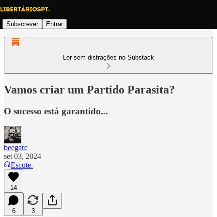
Subscrever
Entrar
Ler sem distrações no Substack
Vamos criar um Partido Parasita?
O sucesso está garantido...
beegarc
set 03, 2024
Escute.
14
6
3