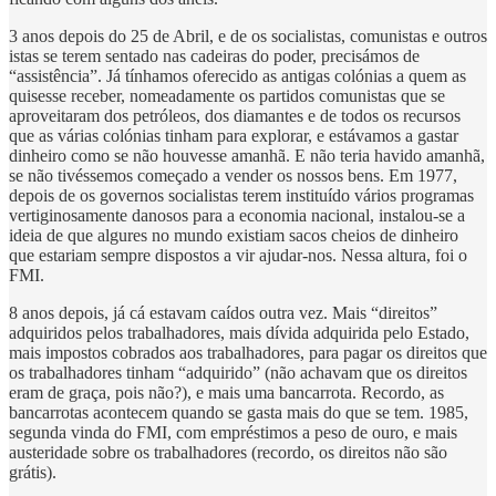
3 anos depois do 25 de Abril, e de os socialistas, comunistas e outros
istas se terem sentado nas cadeiras do poder, precisámos de
“assistência”. Já tínhamos oferecido as antigas colónias a quem as
quisesse receber, nomeadamente os partidos comunistas que se
aproveitaram dos petróleos, dos diamantes e de todos os recursos
que as várias colónias tinham para explorar, e estávamos a gastar
dinheiro como se não houvesse amanhã. E não teria havido amanhã,
se não tivéssemos começado a vender os nossos bens. Em 1977,
depois de os governos socialistas terem instituído vários programas
vertiginosamente danosos para a economia nacional, instalou-se a
ideia de que algures no mundo existiam sacos cheios de dinheiro
que estariam sempre dispostos a vir ajudar-nos. Nessa altura, foi o
FMI.
8 anos depois, já cá estavam caídos outra vez. Mais “direitos”
adquiridos pelos trabalhadores, mais dívida adquirida pelo Estado,
mais impostos cobrados aos trabalhadores, para pagar os direitos que
os trabalhadores tinham “adquirido” (não achavam que os direitos
eram de graça, pois não?), e mais uma bancarrota. Recordo, as
bancarrotas acontecem quando se gasta mais do que se tem. 1985,
segunda vinda do FMI, com empréstimos a peso de ouro, e mais
austeridade sobre os trabalhadores (recordo, os direitos não são
grátis).