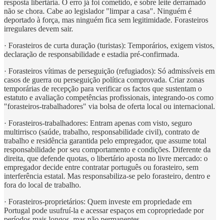
resposta libertária. O erro já foi cometido, e sobre leite derramado
não se chora. Cabe ao legislador "limpar a casa". Ninguém é
deportado à força, mas ninguém fica sem legitimidade. Forasteiros
irregulares devem sair.
· Forasteiros de curta duração (turistas): Temporários, exigem vistos,
declaração de responsabilidade e estadia pré-confirmada.
· Forasteiros vítimas de perseguição (refugiados): Só admissíveis em
casos de guerra ou perseguição política comprovada. Criar zonas
temporárias de recepção para verificar os factos que sustentam o
estatuto e avaliação competências profissionais, integrando-os como
"forasteiros-trabalhadores" via bolsa de oferta local ou internacional.
· Forasteiros-trabalhadores: Entram apenas com visto, seguro
multirrisco (saúde, trabalho, responsabilidade civil), contrato de
trabalho e residência garantida pelo empregador, que assume total
responsabilidade por seu comportamento e condições. Diferente da
direita, que defende quotas, o libertário aposta no livre mercado: o
empregador decide entre contratar português ou forasteiro, sem
interferência estatal. Mas responsabiliza-se pelo forasteiro, dentro e
fora do local de trabalho.
· Forasteiros-proprietários: Quem investe em propriedade em
Portugal pode usufruí-la e acessar espaços em copropriedade por
períodos mais longos, mas não permanentes.