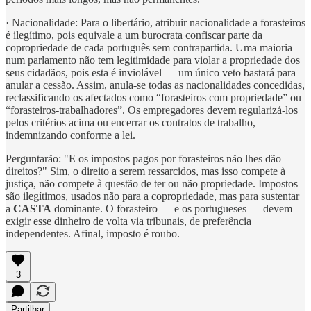
· Nacionalidade: Para o libertário, atribuir nacionalidade a forasteiros
é ilegítimo, pois equivale a um burocrata confiscar parte da
copropriedade de cada português sem contrapartida. Uma maioria
num parlamento não tem legitimidade para violar a propriedade dos
seus cidadãos, pois esta é inviolável — um único veto bastará para
anular a cessão. Assim, anula-se todas as nacionalidades concedidas,
reclassificando os afectados como “forasteiros com propriedade” ou
“forasteiros-trabalhadores”. Os empregadores devem regularizá-los
pelos critérios acima ou encerrar os contratos de trabalho,
indemnizando conforme a lei.
Perguntarão: "E os impostos pagos por forasteiros não lhes dão
direitos?" Sim, o direito a serem ressarcidos, mas isso compete à
justiça, não compete à questão de ter ou não propriedade. Impostos
são ilegítimos, usados não para a copropriedade, mas para sustentar
a
CASTA
dominante. O forasteiro — e os portugueses — devem
exigir esse dinheiro de volta via tribunais, de preferência
independentes. Afinal, imposto é roubo.
3
Partilhar