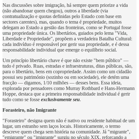
Nas discussões sobre imigração, há sempre quem priorize a vida
(não abandonar quem chegou), outros a liberdade (via
contratualização e quotas definidas pelo Estado com base em
sectores carentes), mas, quando o tema é propriedade, muitos
delegam ao Estado a gestão das fronteiras, como se Portugal fosse
uma propriedade única. Os libertários, guiados pelo lema "Vida,
Liberdade e Propriedade", propõem a verdadeira Batalha Cultural:
cada indivíduo é responsável por gerir sua propriedade, e é dessa
responsabilidade individual que emerge o equilíbrio social.
Um princípio libertário chave é que não existe "bem público" —
tudo é privado. Ruas, estradas e infraestruturas, ditas públicas, são,
para o libertário, bens em copropriedade. Assim como um cidadão
possui seu património (sozinho ou em sociedade), ele detém uma
fracção — digamos, 1/10 milhões — desses bens. Essa ideia,
explorada por pensadores como Murray Rothbard e Hans-Hermann
Hoppe, destaca que a primeira responsabilidade individual é gerir
tudo como se fosse
exclusivamente seu
.
Forasteiro, não Imigrante
"Forasteiro" designa quem não é nativo ou residente habitual de um
lugar, um estranho sem laços locais. Historicamente, o termo
descreve quem chega sem história na comunidade. Já "migrante",
"emigrante" ou "imigrante" surgiu no século XIX, reforçando a