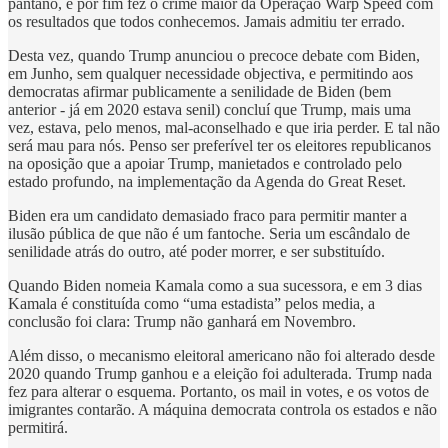
pântano, e por fim fez o crime maior da Operação Warp Speed com
os resultados que todos conhecemos. Jamais admitiu ter errado.
Desta vez, quando Trump anunciou o precoce debate com Biden,
em Junho, sem qualquer necessidade objectiva, e permitindo aos
democratas afirmar publicamente a senilidade de Biden (bem
anterior - já em 2020 estava senil) concluí que Trump, mais uma
vez, estava, pelo menos, mal-aconselhado e que iria perder. E tal não
será mau para nós. Penso ser preferível ter os eleitores republicanos
na oposição que a apoiar Trump, manietados e controlado pelo
estado profundo, na implementação da Agenda do Great Reset.
Biden era um candidato demasiado fraco para permitir manter a
ilusão pública de que não é um fantoche. Seria um escândalo de
senilidade atrás do outro, até poder morrer, e ser substituído.
Quando Biden nomeia Kamala como a sua sucessora, e em 3 dias
Kamala é constituída como “uma estadista” pelos media, a
conclusão foi clara: Trump não ganhará em Novembro.
Além disso, o mecanismo eleitoral americano não foi alterado desde
2020 quando Trump ganhou e a eleição foi adulterada. Trump nada
fez para alterar o esquema. Portanto, os mail in votes, e os votos de
imigrantes contarão. A máquina democrata controla os estados e não
permitirá.