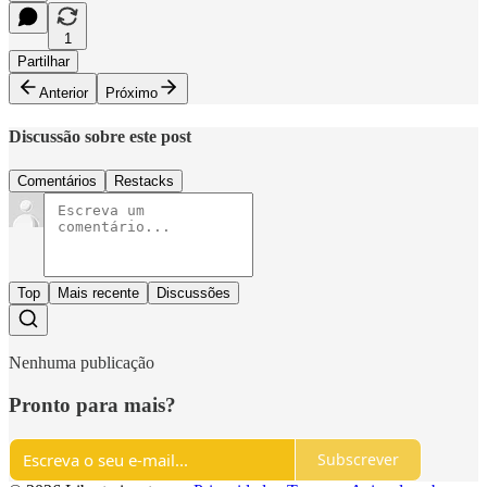
1
Partilhar
Anterior
Próximo
Discussão sobre este post
Comentários
Restacks
Top
Mais recente
Discussões
Nenhuma publicação
Pronto para mais?
Subscrever