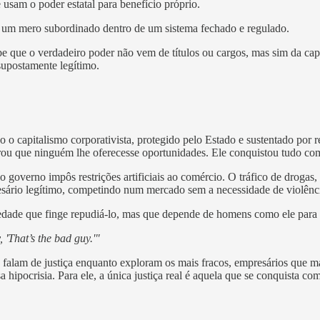
 usam o poder estatal para benefício próprio.
ser um mero subordinado dentro de um sistema fechado e regulado.
ebe que o verdadeiro poder não vem de títulos ou cargos, mas sim da ca
 supostamente legítimo.
o o capitalismo corporativista, protegido pelo Estado e sustentado por r
perou que ninguém lhe oferecesse oportunidades. Ele conquistou tudo co
overno impôs restrições artificiais ao comércio. O tráfico de drogas, c
esário legítimo, competindo num mercado sem a necessidade de violênc
ciedade que finge repudiá-lo, mas que depende de homens como ele para 
 'That’s the bad guy.'"
e falam de justiça enquanto exploram os mais fracos, empresários que m
a hipocrisia. Para ele, a única justiça real é aquela que se conquista