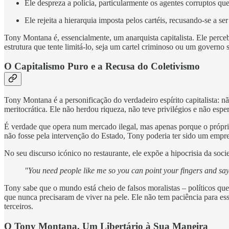
Ele despreza a polícia, particularmente os agentes corruptos que
Ele rejeita a hierarquia imposta pelos cartéis, recusando-se a 
Tony Montana é, essencialmente, um anarquista capitalista. Ele perc
estrutura que tente limitá-lo, seja um cartel criminoso ou um governo
O Capitalismo Puro e a Recusa do Coletivismo
Tony Montana é a personificação do verdadeiro espírito capitalista: nã
meritocrática. Ele não herdou riqueza, não teve privilégios e não es
É verdade que opera num mercado ilegal, mas apenas porque o próprio g
não fosse pela intervenção do Estado, Tony poderia ter sido um empr
No seu discurso icónico no restaurante, ele expõe a hipocrisia da so
"You need people like me so you can point your fingers and say,
Tony sabe que o mundo está cheio de falsos moralistas – políticos qu
que nunca precisaram de viver na pele. Ele não tem paciência para ess
terceiros.
O Tony Montana, Um Libertário à Sua Maneira