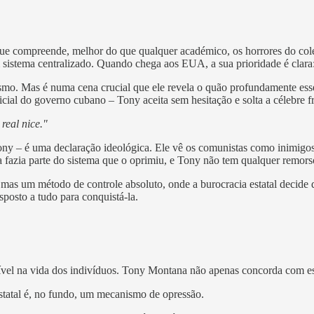
ue compreende, melhor do que qualquer académico, os horrores do colet
 sistema centralizado. Quando chega aos EUA, a sua prioridade é clara
smo. Mas é numa cena crucial que ele revela o quão profundamente ess
cial do governo cubano – Tony aceita sem hesitação e solta a célebre fr
 real nice."
y – é uma declaração ideológica. Ele vê os comunistas como inimigos 
a fazia parte do sistema que o oprimiu, e Tony não tem qualquer remor
mas um método de controle absoluto, onde a burocracia estatal decid
posto a tudo para conquistá-la.
ível na vida dos indivíduos. Tony Montana não apenas concorda com ess
estatal é, no fundo, um mecanismo de opressão.