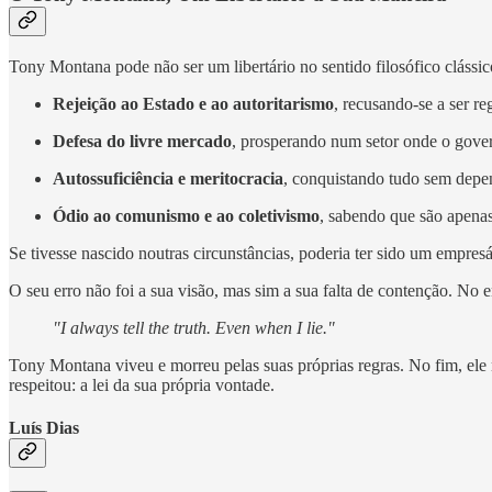
Tony Montana pode não ser um libertário no sentido filosófico clássic
Rejeição ao Estado e ao autoritarismo
, recusando-se a ser r
Defesa do livre mercado
, prosperando num setor onde o govern
Autossuficiência e meritocracia
, conquistando tudo sem depen
Ódio ao comunismo e ao coletivismo
, sabendo que são apenas
Se tivesse nascido noutras circunstâncias, poderia ter sido um empres
O seu erro não foi a sua visão, mas sim a sua falta de contenção. No 
"I always tell the truth. Even when I lie."
Tony Montana viveu e morreu pelas suas próprias regras. No fim, ele n
respeitou: a lei da sua própria vontade.
Luís Dias