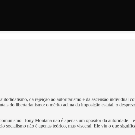
utodidatismo, da rejeição ao autoritarismo e da ascensão individual 
ais do libertarianismo: o mérito acima da imposição estatal, o desprezo
 comunismo. Tony Montana não é apenas um opositor da autoridade – el
elo socialismo não é apenas teórico, mas visceral. Ele viu o que signif