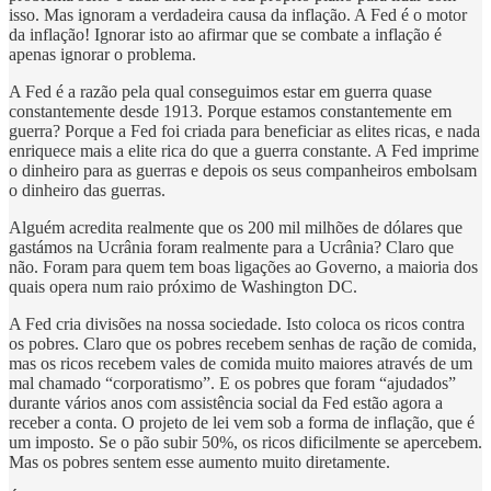
isso. Mas ignoram a verdadeira causa da inflação. A Fed é o motor
da inflação! Ignorar isto ao afirmar que se combate a inflação é
apenas ignorar o problema.
A Fed é a razão pela qual conseguimos estar em guerra quase
constantemente desde 1913. Porque estamos constantemente em
guerra? Porque a Fed foi criada para beneficiar as elites ricas, e nada
enriquece mais a elite rica do que a guerra constante. A Fed imprime
o dinheiro para as guerras e depois os seus companheiros embolsam
o dinheiro das guerras.
Alguém acredita realmente que os 200 mil milhões de dólares que
gastámos na Ucrânia foram realmente para a Ucrânia? Claro que
não. Foram para quem tem boas ligações ao Governo, a maioria dos
quais opera num raio próximo de Washington DC.
A Fed cria divisões na nossa sociedade. Isto coloca os ricos contra
os pobres. Claro que os pobres recebem senhas de ração de comida,
mas os ricos recebem vales de comida muito maiores através de um
mal chamado “corporatismo”. E os pobres que foram “ajudados”
durante vários anos com assistência social da Fed estão agora a
receber a conta. O projeto de lei vem sob a forma de inflação, que é
um imposto. Se o pão subir 50%, os ricos dificilmente se apercebem.
Mas os pobres sentem esse aumento muito diretamente.