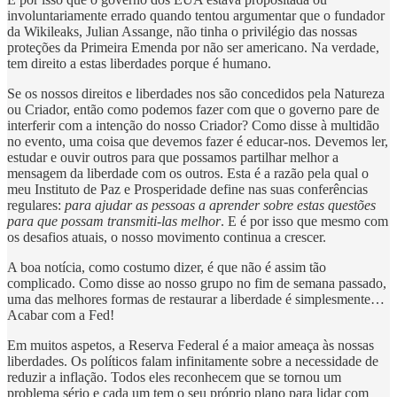
involuntariamente errado quando tentou argumentar que o fundador
da Wikileaks, Julian Assange, não tinha o privilégio das nossas
proteções da Primeira Emenda por não ser americano. Na verdade,
tem direito a estas liberdades porque é humano.
Se os nossos direitos e liberdades nos são concedidos pela Natureza
ou Criador, então como podemos fazer com que o governo pare de
interferir com a intenção do nosso Criador? Como disse à multidão
no evento, uma coisa que devemos fazer é educar-nos. Devemos ler,
estudar e ouvir outros para que possamos partilhar melhor a
mensagem da liberdade com os outros. Esta é a razão pela qual o
meu Instituto de Paz e Prosperidade define nas suas conferências
regulares:
para ajudar as pessoas a aprender sobre estas questões
para que possam transmiti-las melhor
. E é por isso que mesmo com
os desafios atuais, o nosso movimento continua a crescer.
A boa notícia, como costumo dizer, é que não é assim tão
complicado. Como disse ao nosso grupo no fim de semana passado,
uma das melhores formas de restaurar a liberdade é simplesmente…
Acabar com a Fed!
Em muitos aspetos, a Reserva Federal é a maior ameaça às nossas
liberdades. Os políticos falam infinitamente sobre a necessidade de
reduzir a inflação. Todos eles reconhecem que se tornou um
problema sério e cada um tem o seu próprio plano para lidar com