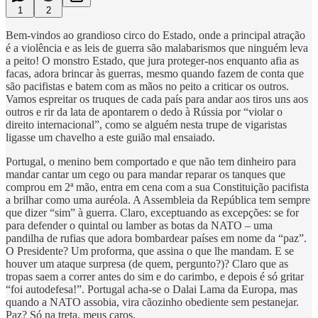
1
2
Bem-vindos ao grandioso circo do Estado, onde a principal atração
é a violência e as leis de guerra são malabarismos que ninguém leva
a peito! O monstro Estado, que jura proteger-nos enquanto afia as
facas, adora brincar às guerras, mesmo quando fazem de conta que
são pacifistas e batem com as mãos no peito a criticar os outros.
Vamos espreitar os truques de cada país para andar aos tiros uns aos
outros e rir da lata de apontarem o dedo à Rússia por “violar o
direito internacional”, como se alguém nesta trupe de vigaristas
ligasse um chavelho a este guião mal ensaiado.
Portugal, o menino bem comportado e que não tem dinheiro para
mandar cantar um cego ou para mandar reparar os tanques que
comprou em 2ª mão, entra em cena com a sua Constituição pacifista
a brilhar como uma auréola. A Assembleia da República tem sempre
que dizer “sim” à guerra. Claro, exceptuando as excepções: se for
para defender o quintal ou lamber as botas da NATO – uma
pandilha de rufias que adora bombardear países em nome da “paz”.
O Presidente? Um proforma, que assina o que lhe mandam. E se
houver um ataque surpresa (de quem, pergunto?)? Claro que as
tropas saem a correr antes do sim e do carimbo, e depois é só gritar
“foi autodefesa!”. Portugal acha-se o Dalai Lama da Europa, mas
quando a NATO assobia, vira cãozinho obediente sem pestanejar.
Paz? Só na treta, meus caros.