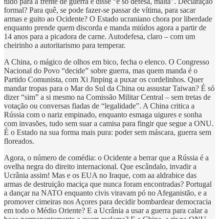
tudo para a frente de guerra e disse “é só defesa, malta”. Declaração
formal? Para quê, se pode fazer-se passar de vítima, para sacar
armas e guito ao Ocidente? O Estado ucraniano chora por liberdade
enquanto prende quem discorda e manda miúdos agora a partir de
14 anos para a picadora de carne. Autodefesa, claro – com um
cheirinho a autoritarismo para temperar.
A China, o mágico de olhos em bico, fecha o elenco. O Congresso
Nacional do Povo “decide” sobre guerra, mas quem manda é o
Partido Comunista, com Xi Jinping a puxar os cordelinhos. Quer
mandar tropas para o Mar do Sul da China ou assustar Taiwan? É só
dizer “sim” a si mesmo na Comissão Militar Central – sem tretas de
votação ou conversas fiadas de “legalidade”. A China critica a
Rússia com o nariz empinado, enquanto esmaga uigures e sonha
com invasões, tudo sem suar a camisa para fingir que segue a ONU.
É o Estado na sua forma mais pura: poder sem máscara, guerra sem
floreados.
Agora, o número de comédia: o Ocidente a berrar que a Rússia é a
ovelha negra do direito internacional. Que escândalo, invadir a
Ucrânia assim! Mas e os EUA no Iraque, com aa aldrabice das
armas de destruição maciça que nunca foram encontradas? Portugal
a dançar na NATO enquanto civis viravam pó no Afeganistão, e a
promover cimeiras nos Açores para decidir bombardear democracia
em todo o Médio Oriente? E a Ucrânia a usar a guerra para calar a