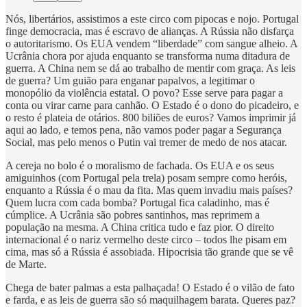
Nós, libertários, assistimos a este circo com pipocas e nojo. Portugal
finge democracia, mas é escravo de alianças. A Rússia não disfarça
o autoritarismo. Os EUA vendem “liberdade” com sangue alheio. A
Ucrânia chora por ajuda enquanto se transforma numa ditadura de
guerra. A China nem se dá ao trabalho de mentir com graça. As leis
de guerra? Um guião para enganar papalvos, a legitimar o
monopólio da violência estatal. O povo? Esse serve para pagar a
conta ou virar carne para canhão. O Estado é o dono do picadeiro, e
o resto é plateia de otários. 800 biliões de euros? Vamos imprimir já
aqui ao lado, e temos pena, não vamos poder pagar a Segurança
Social, mas pelo menos o Putin vai tremer de medo de nos atacar.
A cereja no bolo é o moralismo de fachada. Os EUA e os seus
amiguinhos (com Portugal pela trela) posam sempre como heróis,
enquanto a Rússia é o mau da fita. Mas quem invadiu mais países?
Quem lucra com cada bomba? Portugal fica caladinho, mas é
cúmplice. A Ucrânia são pobres santinhos, mas reprimem a
população na mesma. A China critica tudo e faz pior. O direito
internacional é o nariz vermelho deste circo – todos lhe pisam em
cima, mas só a Rússia é assobiada. Hipocrisia tão grande que se vê
de Marte.
Chega de bater palmas a esta palhaçada! O Estado é o vilão de fato
e farda, e as leis de guerra são só maquilhagem barata. Queres paz?