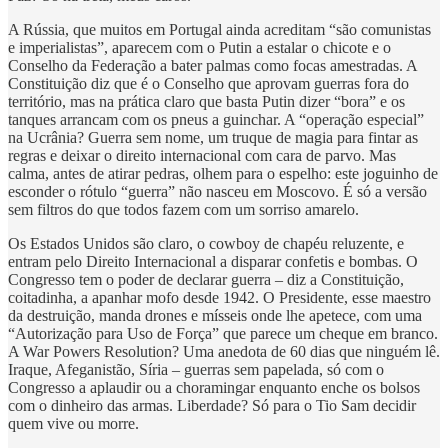
A Rússia, que muitos em Portugal ainda acreditam “são comunistas
e imperialistas”, aparecem com o Putin a estalar o chicote e o
Conselho da Federação a bater palmas como focas amestradas. A
Constituição diz que é o Conselho que aprovam guerras fora do
território, mas na prática claro que basta Putin dizer “bora” e os
tanques arrancam com os pneus a guinchar. A “operação especial”
na Ucrânia? Guerra sem nome, um truque de magia para fintar as
regras e deixar o direito internacional com cara de parvo. Mas
calma, antes de atirar pedras, olhem para o espelho: este joguinho de
esconder o rótulo “guerra” não nasceu em Moscovo. É só a versão
sem filtros do que todos fazem com um sorriso amarelo.
Os Estados Unidos são claro, o cowboy de chapéu reluzente, e
entram pelo Direito Internacional a disparar confetis e bombas. O
Congresso tem o poder de declarar guerra – diz a Constituição,
coitadinha, a apanhar mofo desde 1942. O Presidente, esse maestro
da destruição, manda drones e mísseis onde lhe apetece, com uma
“Autorização para Uso de Força” que parece um cheque em branco.
A War Powers Resolution? Uma anedota de 60 dias que ninguém lê.
Iraque, Afeganistão, Síria – guerras sem papelada, só com o
Congresso a aplaudir ou a choramingar enquanto enche os bolsos
com o dinheiro das armas. Liberdade? Só para o Tio Sam decidir
quem vive ou morre.