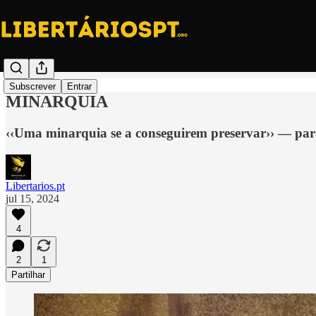
Subscrever
Entrar
MINARQUIA
‹‹Uma minarquia se a conseguirem preservar›› — pa
Libertarios.pt
jul 15, 2024
4
2
1
Partilhar