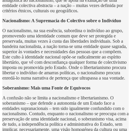
antagónica ao nacionalismo, que se apoia na exaltação de uma
entidade colectiva abstracta – a nação – muitas vezes definida por
critérios étnicos, culturais ou geográficos.
Nacionalismo: A Supremacia do Colectivo sobre o Indivíduo
O nacionalismo, na sua essência, subordina o indivíduo ao grupo,
promovendo uma identidade comum que deve ser protegida e
preservada, muitas vezes à custa das liberdades individuais. Sob a
bandeira nacionalista, a nação torna-se uma entidade quase sagrada,
superior às vontades e necessidades das pessoas que a compõem.
Este culto à identidade nacional opõe-se radicalmente ao espírito
libertário, que vê com desconfiança qualquer forma de colectivismo
imposta ou promovida pelo Estado. Onde o libertarianismo procura
libertar o indivíduo de amarras políticas, o nacionalismo procura
enredá-lo numa narrativa de pertença que ultrapassa a sua vontade.
Soberanismo: Mais uma Fonte de Equívocos
A confusão não se limita a nacionalismo e libertarianismo. O
soberanismo – que defende a autonomia de um Estado face a
entidades supranacionais – tem sido igualmente confundido com o
nacionalismo. Contudo, enquanto o nacionalismo se preocupa com a
preservação de uma identidade nacional, o soberanismo visa, acima
de tudo, a independência política e administrativa do Estado, sem
implicar, necessariamente, uma visão homogénea da cultura ou uma