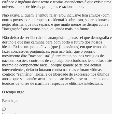
erróneo e ingénuo deste texto e teorias ascendentes é que existe uma
universalidade de ideais, princípios e racionalidade.
Não existe. E quem já tentou falar (e/ou inclusive tem amigos) com
outros povos extra europeus (ocidentais) sobre isto, sobre o buraco
negro abismal que nos separa, e que muito menos se dissipa com a
"integração" que vemos hoje, ou ainda mais, no futuro.
Não deixo de ser libertário e anarquista, apenas sei que demografia é
destino e que não caminha para bom porto o futuro dos nossos
ideais. Existe um ponto óbvio (que já passámos) em que temos de
fazer concessões pragmáticas, para não falar que o próprio
movimento dito "nacionalista" já tem muito poucos vestígios de
nacionalizações, controlos de capital/proteccionismo, teocracias e até
mesmo da componente racial, porque grande parte dos actuais
intervenientes, defacto lutaram contra nas ruas e foram vitimas de
controlo "sanitário", social e de liberdade de expressão nos últimos
anos e que se mantém actualmente...ao invés de se manterem como
teóricos de torres de marfim e respectivos elitismos intelectuais.
O tempo urge.
Bem haja.