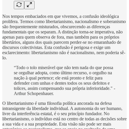
Nos tempos embaciados em que vivemos, a confusão ideológica
prolifera. Termos como libertarianismo, nacionalismo e soberanismo
são frequentemente misturados, obscurecendo as diferenças
fundamentais que os separam. A distinção torna-se imperativa, não
apenas para quem observa de fora, mas também para os próprios
libertários, alguns dos quais parecem perder-se no emaranhado de
discursos colectivistas. Esta confusão é perigosa e exige um
esclarecimento: libertarianismo não é nacionalismo, nem poderia sê-
lo.
“Todo o tolo miserável que não tem nada do que possa
se orgulhar adopta, como último recurso, o orgulho na
nação à qual pertence; ele está pronto e feliz para
defender com unhas e dentes todos os seus defeitos e
tolices, assim compensando sua própria inferioridade." -
Arthur Schopenhauer.
O libertarianismo é uma filosofia política ancorada na defesa
intransigente da liberdade individual. A autonomia do ser humano,
livre da interferência estatal, é o seu princípio fundador. No
libertarianismo, o indivíduo está no centro de todas as decisões sobre
a sua vida e a sua propriedade. Esta visão não pode ser mais