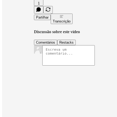
1
Partilhar
Transcrição
Discussão sobre este vídeo
Comentários
Restacks