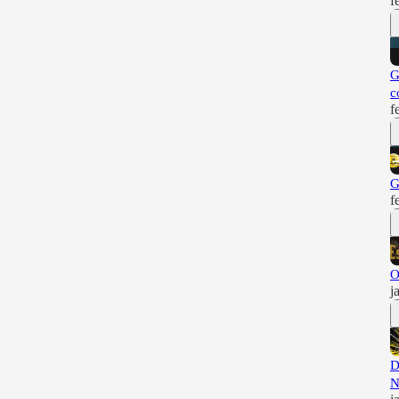
f
G
c
f
G
f
O
j
D
N