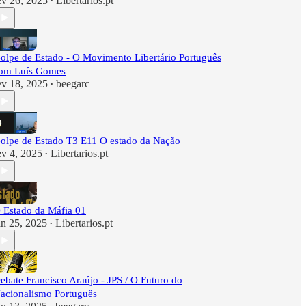
ev 26, 2025
Libertarios.pt
•
olpe de Estado - O Movimento Libertário Português
om Luís Gomes
ev 18, 2025
beegarc
•
olpe de Estado T3 E11 O estado da Nação
ev 4, 2025
Libertarios.pt
•
 Estado da Máfia 01
an 25, 2025
Libertarios.pt
•
ebate Francisco Araújo - JPS / O Futuro do
acionalismo Português