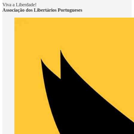
Viva a Liberdade!
Associação dos Libertários Portugueses