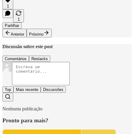
1
1
Partilhar
Anterior
Próximo
Discussão sobre este post
Comentários
Restacks
Top
Mais recente
Discussões
Nenhuma publicação
Pronto para mais?