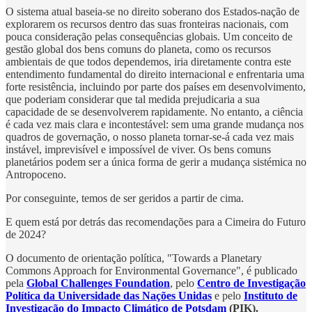
O sistema atual baseia-se no direito soberano dos Estados-nação de
explorarem os recursos dentro das suas fronteiras nacionais, com
pouca consideração pelas consequências globais. Um conceito de
gestão global dos bens comuns do planeta, como os recursos
ambientais de que todos dependemos, iria diretamente contra este
entendimento fundamental do direito internacional e enfrentaria uma
forte resistência, incluindo por parte dos países em desenvolvimento,
que poderiam considerar que tal medida prejudicaria a sua
capacidade de se desenvolverem rapidamente. No entanto, a ciência
é cada vez mais clara e incontestável: sem uma grande mudança nos
quadros de governação, o nosso planeta tornar-se-á cada vez mais
instável, imprevisível e impossível de viver. Os bens comuns
planetários podem ser a única forma de gerir a mudança sistémica no
Antropoceno.
Por conseguinte, temos de ser geridos a partir de cima.
E quem está por detrás das recomendações para a Cimeira do Futuro
de 2024?
O documento de orientação política, "Towards a Planetary
Commons Approach for Environmental Governance", é publicado
pela
Global Challenges Foundation
, pelo
Centro de Investigação
Política da Universidade das Nações Unidas
e pelo
Instituto de
Investigação do Impacto Climático de Potsdam
(PIK).