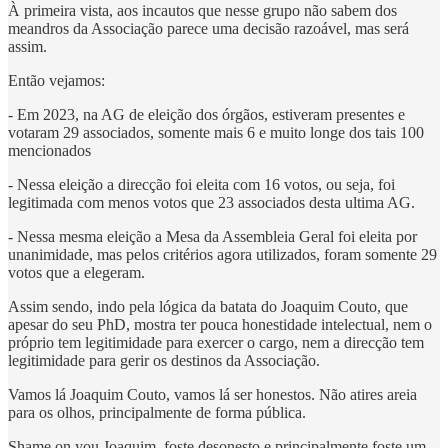
À primeira vista, aos incautos que nesse grupo não sabem dos
meandros da Associação parece uma decisão razoável, mas será
assim.
Então vejamos:
- Em 2023, na AG de eleição dos órgãos, estiveram presentes e
votaram 29 associados, somente mais 6 e muito longe dos tais 100
mencionados
- Nessa eleição a direcção foi eleita com 16 votos, ou seja, foi
legitimada com menos votos que 23 associados desta ultima AG.
- Nessa mesma eleição a Mesa da Assembleia Geral foi eleita por
unanimidade, mas pelos critérios agora utilizados, foram somente 29
votos que a elegeram.
Assim sendo, indo pela lógica da batata do Joaquim Couto, que
apesar do seu PhD, mostra ter pouca honestidade intelectual, nem o
próprio tem legitimidade para exercer o cargo, nem a direcção tem
legitimidade para gerir os destinos da Associação.
Vamos lá Joaquim Couto, vamos lá ser honestos. Não atires areia
para os olhos, principalmente de forma pública.
Shame on you Joaquim, foste desonesto e principalmente foste um