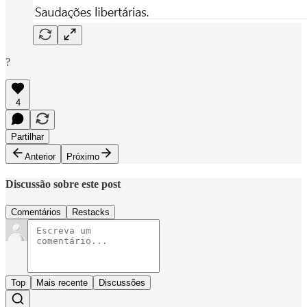
?
4
Partilhar
Anterior
Próximo
Discussão sobre este post
Comentários
Restacks
Top
Mais recente
Discussões